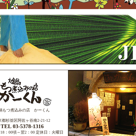
鍋もつ煮込みの店 かーくん
京都杉並区阿佐ヶ谷南2-21-12
TEL 03-5378-1316
18：00頃～翌2：00 定休日：火曜日