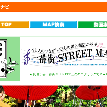
ナビ
★ 阿佐ヶ谷一番街 ＳＴＲEET 上のロゴクリックでＭＡ