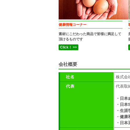
健康情報コーナー
素材にこだわった商品で皆様に満足して
頂けるものです
Click！ >>
会社概要
社名
株式会
代表
代表取締役
・日本
・日本
・生涯
・健康
・日本