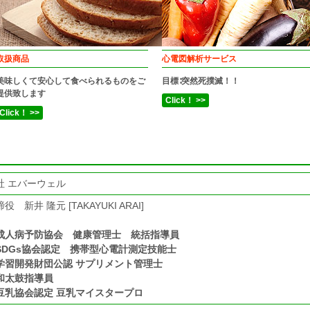
取扱商品
心電図解析サービス
美味しくて安心して食べられるものをご
目標∶突然死撲滅！！
提供致します
Click！ >>
Click！ >>
社 エバーウェル
 新井 隆元 [TAKAYUKI ARAI]
成人病予防協会 健康管理士 統括指導員
SDGs協会認定 携帯型心電計測定技能士
学習開発財団公認 サプリメント管理士
和太鼓指導員
豆乳協会認定 豆乳マイスタープロ