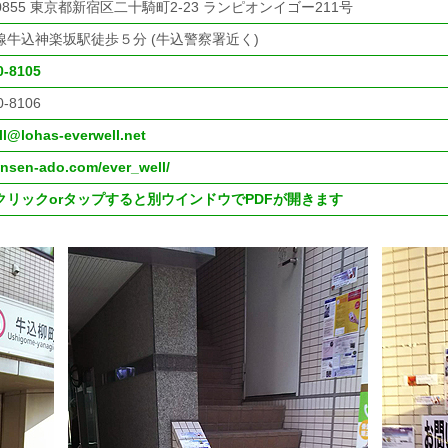
-0855 東京都新宿区二十騎町2-23 ランピオンイゴー211号
線牛込神楽坂駅徒歩５分 (牛込警察署近く)
0-8105
0-8106
ll@lohas-everwell.net
/ensen-ado.com/ever_well/
クリックorタップすると別ウインドウでPDFが開きます