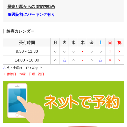
最寄り駅からの道案内動画
※医院前にパーキング有り
診療カレンダー
受付時間
月
火
水
木
金
土
日
祝
9:30～11:30
○
○
○
×
○
○
×
×
14:00～18:00
○
△
○
×
○
△
×
×
△
火・土曜は、17：30まで
※ 休診日 木曜・日曜・祝日