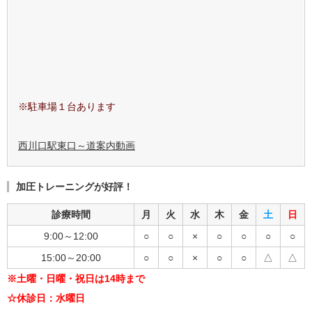
※駐車場１台あります
西川口駅東口～道案内動画
加圧トレーニングが好評！
診療時間
月
火
水
木
金
土
日
9:00～12:00
○
○
×
○
○
○
○
15:00～20:00
○
○
×
○
○
△
△
※土曜・日曜・祝日は14時まで
☆休診日：水曜日