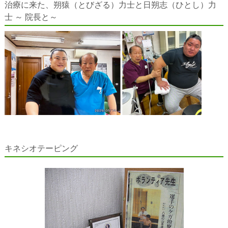
治療に来た、朔猿（とびざる）力士と日朔志（ひとし）力
士 ～ 院長と～
キネシオテーピング